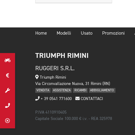
Home
Modelli
Usato
Promozioni
TRIUMPH RIMINI
RUGGERI S.R.L.
Triumph Rimini
Via Circonvallazione Nuova, 31 Rimini (RN)
VENDITA
ASSISTENZA
RICAMBI
ABBIGLIAMENTO
+ 39 0541 771600
CONTATTACI
P.IVA 4110910405
Capitale Sociale 100.000 € i.v. - REA 325978