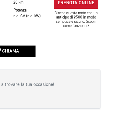
PRENOTA ONLINE
20 km
Potenza
Blocca questa moto con un
n.d. CV (n.d. kW)
anticipo di €500 in modo
semplice e sicuro.
Scopri
come funziona
CHIAMA
 a trovare la tua occasione!
siva