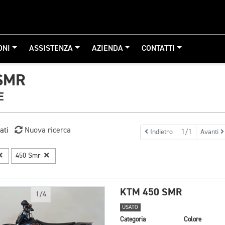
ONI
ASSISTENZA
AZIENDA
CONTATTI
SMR
E
ati
Nuova ricerca
Indietro
1/1
Avanti
450 Smr
KTM 450 SMR
1/4
USATO
Categoria
Colore