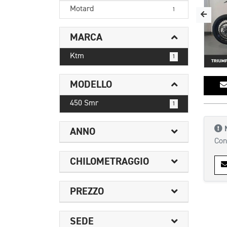
Motard
1
MARCA
Ktm
1
MODELLO
450 Smr
1
ANNO
Con
CHILOMETRAGGIO
PREZZO
SEDE