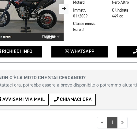
Motard
Nero Altro
Immatr.
Cilindrata
01/2009
449 cc
Classe emiss.
Euro 3
RICHIEDI INFO
WHATSAPP
NON C'È LA MOTO CHE STAI CERCANDO?
tattaci ora, potrebbe essere a breve disponibile o potremmo aiutarti
AVVISAMI VIA MAIL
CHIAMACI ORA
Precedente
Succes
«
1
»