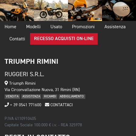
Home
Modelli
Usato
Promozioni
Assistenza
RECESSO ACQUISTI ON-LINE
Contatti
TRIUMPH RIMINI
RUGGERI S.R.L.
Triumph Rimini
Via Circonvallazione Nuova, 31 Rimini (RN)
VENDITA
ASSISTENZA
RICAMBI
ABBIGLIAMENTO
+ 39 0541 771600
CONTATTACI
P.IVA 4110910405
Capitale Sociale 100.000 € i.v. - REA 325978