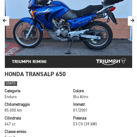
HONDA TRANSALP 650
USATO
Categoria
Colore
Enduro
Blu Altro
Chilometraggio
Immatr.
85.000 km
01/2001
Cilindrata
Potenza
647 cc
53 CV (39 kW)
Classe emiss.