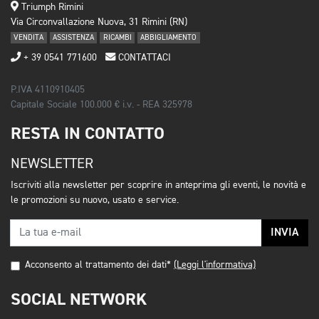
Triumph Rimini
Via Circonvallazione Nuova, 31 Rimini (RN)
VENDITA
ASSISTENZA
RICAMBI
ABBIGLIAMENTO
+ 39 0541 771600
CONTATTACI
P.IVA 4110910405
Capitale Sociale 100.000 € i.v. - REA 325978
RESTA IN CONTATTO
NEWSLETTER
Iscriviti alla newsletter per scoprire in anteprima gli eventi, le novità e
le promozioni su nuovo, usato e service.
INVIA
Acconsento al trattamento dei dati*
(Leggi l'informativa)
SOCIAL NETWORK