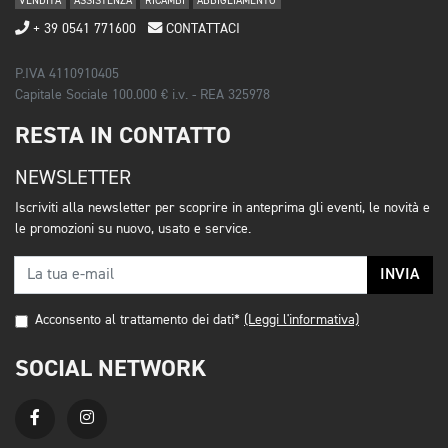
VENDITA
ASSISTENZA
RICAMBI
ABBIGLIAMENTO
+ 39 0541 771600
CONTATTACI
P.IVA 4110910405
Capitale Sociale 100.000 € i.v. - REA 325978
RESTA IN CONTATTO
NEWSLETTER
Iscriviti alla newsletter per scoprire in anteprima gli eventi, le novità e
le promozioni su nuovo, usato e service.
INVIA
Acconsento al trattamento dei dati*
(Leggi l'informativa)
SOCIAL NETWORK