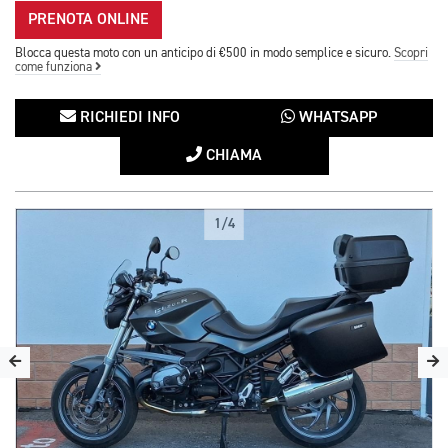
PRENOTA ONLINE
Blocca questa moto con un anticipo di €500 in modo semplice e sicuro.
Scopri
come funziona
RICHIEDI INFO
WHATSAPP
CHIAMA
1/4