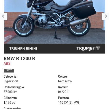
BMW R 1200 R
ABS
USATO
Categoria
Colore
Hypersport
Nero Altro
Chilometraggio
Immatr.
57.000 km
04/2011
Cilindrata
Potenza
1.170 cc
110 CV (81 kW)