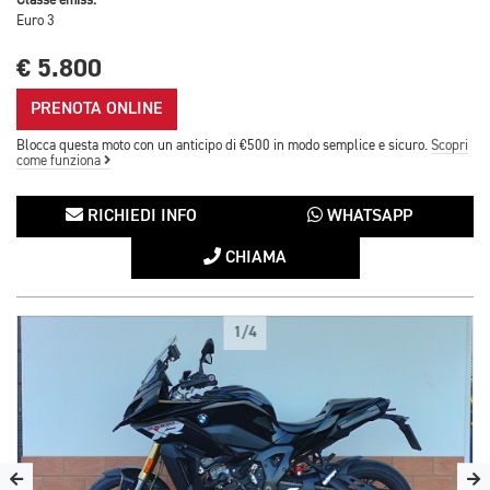
Classe emiss.
Euro 3
€ 5.800
PRENOTA ONLINE
Blocca questa moto con un anticipo di €500 in modo semplice e sicuro.
Scopri
come funziona
RICHIEDI INFO
WHATSAPP
CHIAMA
1/4