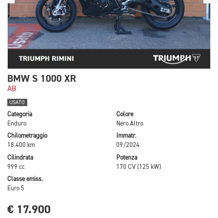
BMW S 1000 XR
AB
USATO
Categoria
Colore
Enduro
Nero Altro
Chilometraggio
Immatr.
18.400 km
09/2024
Cilindrata
Potenza
999 cc
170 CV (125 kW)
Classe emiss.
Euro 5
€ 17.900