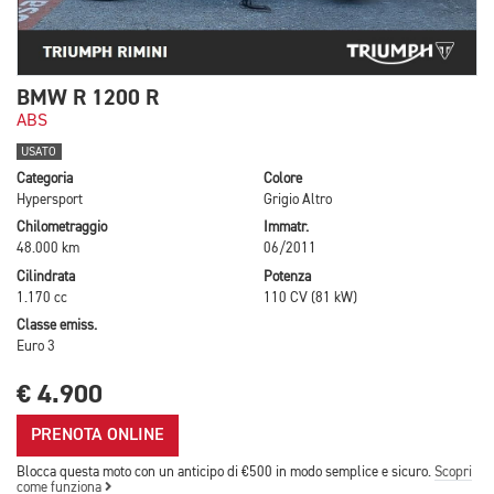
BMW R 1200 R
ABS
USATO
Categoria
Colore
Hypersport
Grigio Altro
Chilometraggio
Immatr.
48.000 km
06/2011
Cilindrata
Potenza
1.170 cc
110 CV (81 kW)
Classe emiss.
Euro 3
€ 4.900
PRENOTA ONLINE
Blocca questa moto con un anticipo di €500 in modo semplice e sicuro.
Scopri
come funziona