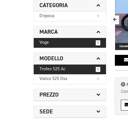
CATEGORIA
D'epoca
1
MARCA
Voge
1
MODELLO
Trofeo 525 Ac
1
Valico 525 Dsx
1
Con
PREZZO
SEDE