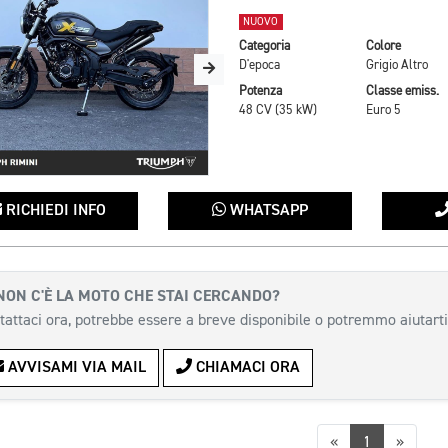
NUOVO
Categoria
Colore
D'epoca
Grigio Altro
Potenza
Classe emiss.
48 CV (35 kW)
Euro 5
RICHIEDI INFO
WHATSAPP
NON C'È LA MOTO CHE STAI CERCANDO?
tattaci ora, potrebbe essere a breve disponibile o potremmo aiutarti
AVVISAMI VIA MAIL
CHIAMACI ORA
Precedente
Succes
«
1
»