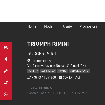
Home
Modelli
Usato
Promozioni
TRIUMPH RIMINI
RUGGERI S.R.L.
Triumph Rimini
Via Circonvallazione Nuova, 31 Rimini (RN)
VENDITA
ASSISTENZA
RICAMBI
ABBIGLIAMENTO
+ 39 0541 771600
CONTATTACI
P.IVA 4110910405
Capitale Sociale 100.000 € i.v. - REA 325978