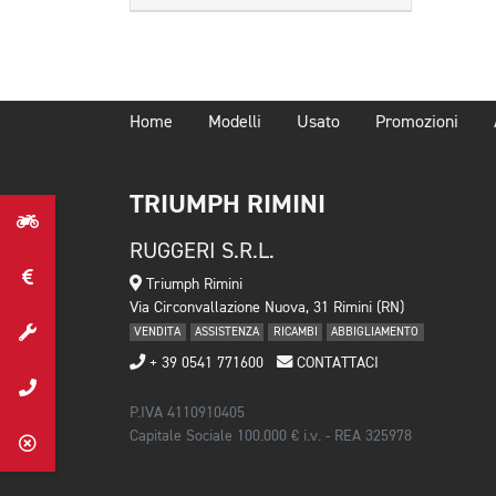
Home
Modelli
Usato
Promozioni
TRIUMPH RIMINI
RUGGERI S.R.L.
Triumph Rimini
Via Circonvallazione Nuova, 31 Rimini (RN)
VENDITA
ASSISTENZA
RICAMBI
ABBIGLIAMENTO
+ 39 0541 771600
CONTATTACI
P.IVA 4110910405
Capitale Sociale 100.000 € i.v. - REA 325978