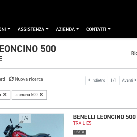
ONI
ASSISTENZA
AZIENDA
CONTATTI
LEONCINO 500
Ri
E
ati
Nuova ricerca
Indietro
1/1
Avanti
li
Leoncino 500
BENELLI LEONCINO 500
1/4
TRAIL E5
USATO