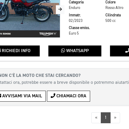
Categoria
Colore
Enduro
Rosso Altro
Immatr.
Cilindrata
02/2023
500 cc
Classe emiss.
Euro 5
RICHIEDI INFO
WHATSAPP
NON C'È LA MOTO CHE STAI CERCANDO?
tattaci ora, potrebbe essere a breve disponibile o potremmo aiutarti
AVVISAMI VIA MAIL
CHIAMACI ORA
Precedente
Succes
«
1
»